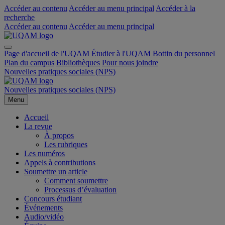
Accéder au contenu
Accéder au menu principal
Accéder à la
recherche
Accéder au contenu
Accéder au menu principal
Page d'accueil de l'UQAM
Étudier à l'UQAM
Bottin du personnel
Plan du campus
Bibliothèques
Pour nous joindre
Nouvelles pratiques sociales (NPS)
Nouvelles pratiques sociales (NPS)
Menu
Accueil
La revue
À propos
Les rubriques
Les numéros
Appels à contributions
Soumettre un article
Comment soumettre
Processus d’évaluation
Concours étudiant
Événements
Audio/vidéo