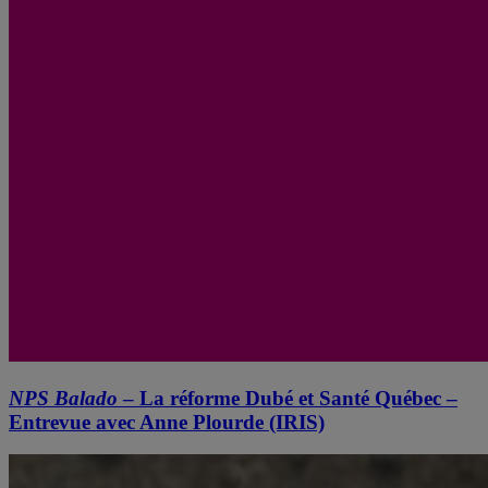
NPS Balado
– La réforme Dubé et Santé Québec –
Entrevue avec Anne Plourde (IRIS)