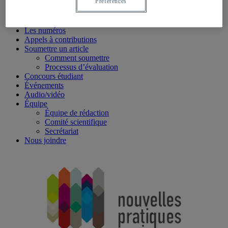
Préférences
La revue
À propos
Les rubriques
Les numéros
Appels à contributions
Soumettre un article
Comment soumettre
Processus d’évaluation
Concours étudiant
Événements
Audio/vidéo
Équipe
Équipe de rédaction
Comité scientifique
Secrétariat
Nous joindre