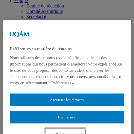
Équipe
Équipe de rédaction
Comité scientifique
Secrétariat
Nous joindre
UQAM
Nouvelles pratiques sociales (NPS)
Préférences en matière de témoins
Concours étudiant
Nous utilisons des témoins (cookies) afin de collecter des
informations qui nous permettent d’améliorer votre expérience sur
le site, de vous proposer des contenus vidéo, d’analyser les
statistiques de fréquentation, etc. Vous pouvez personnaliser votre
choix en sélectionnant « Préférences ».
Autoriser les témoins
Tout refuser
Accueil