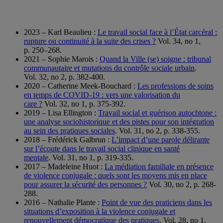
2023 – Karl Beaulieu :
Le travail social face à l’État carcéral :
rupture ou continuité à la suite des crises ?
Vol. 34, no 1,
p. 250–268.
2021 – Sophie Marois :
Quand la Ville (se) soigne : tribunal
communautaire et mutations du contrôle sociale urbain
.
Vol. 32, no 2, p. 382-400.
2020 – Catherine Meek-Bouchard :
Les professions de soins
en temps de COVID-19 : vers une valorisation du
care ?
Vol. 32, no 1, p. 375-392.
2019 – Lisa Ellington :
Travail social et guérison autochtone :
une analyse sociohistorique et des pistes pour son intégration
au sein des pratiques sociales
. Vol. 31, no 2, p. 338-355.
2018 – Frédérick Galbrun :
L’impact d’une parole délirante
sur l’écoute dans le travail social clinique en santé
mentale
. Vol. 31, no 1, p. 319-335.
2017 – Madeleine Huot :
La médiation familiale en présence
de violence conjugale : quels sont les moyens mis en place
pour assurer la sécurité des personnes ?
Vol. 30, no 2, p. 268-
288.
2016 – Nathalie Plante :
Point de vue des praticiens dans les
situations d’exposition à la violence conjugale et
renouvellement démocratique des pratiques
. Vol. 28, no 1,