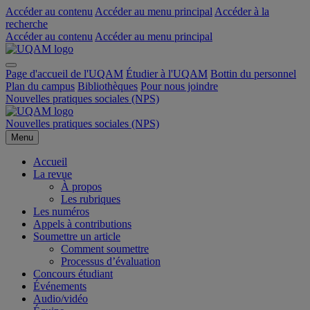
Accéder au contenu
Accéder au menu principal
Accéder à la
recherche
Accéder au contenu
Accéder au menu principal
Page d'accueil de l'UQAM
Étudier à l'UQAM
Bottin du personnel
Plan du campus
Bibliothèques
Pour nous joindre
Nouvelles pratiques sociales (NPS)
Nouvelles pratiques sociales (NPS)
Menu
Accueil
La revue
À propos
Les rubriques
Les numéros
Appels à contributions
Soumettre un article
Comment soumettre
Processus d’évaluation
Concours étudiant
Événements
Audio/vidéo