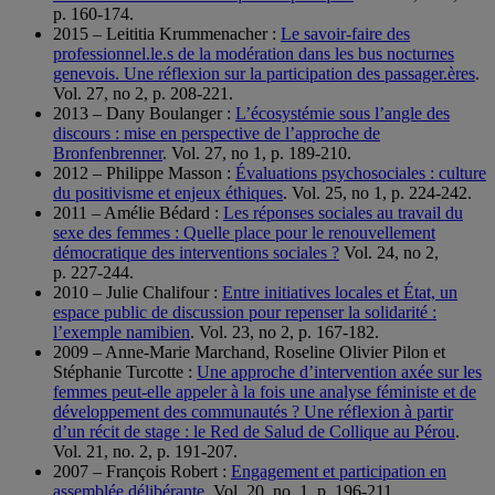
p. 160-174.
2015 – Leititia Krummenacher :
Le savoir-faire des
professionnel.le.s de la modération dans les bus nocturnes
genevois. Une réflexion sur la participation des passager.ères
.
Vol. 27, no 2, p. 208-221.
2013 – Dany Boulanger :
L’écosystémie sous l’angle des
discours : mise en perspective de l’approche de
Bronfenbrenner
. Vol. 27, no 1, p. 189-210.
2012 – Philippe Masson :
Évaluations psychosociales : culture
du positivisme et enjeux éthiques
. Vol. 25, no 1, p. 224-242.
2011 – Amélie Bédard :
Les réponses sociales au travail du
sexe des femmes : Quelle place pour le renouvellement
démocratique des interventions sociales ?
Vol. 24, no 2,
p. 227-244.
2010 – Julie Chalifour :
Entre initiatives locales et État, un
espace public de discussion pour repenser la solidarité :
l’exemple namibien
. Vol. 23, no 2, p. 167-182.
2009 – Anne-Marie Marchand, Roseline Olivier Pilon et
Stéphanie Turcotte :
Une approche d’intervention axée sur les
femmes peut-elle appeler à la fois une analyse féministe et de
développement des communautés ? Une réflexion à partir
d’un récit de stage : le Red de Salud de Collique au Pérou
.
Vol. 21, no. 2, p. 191-207.
2007 – François Robert :
Engagement et participation en
assemblée délibérante
. Vol. 20, no. 1, p. 196-211.