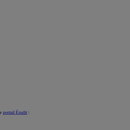
le
portail Érudit
: