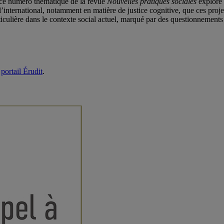
 », ce numéro thématique de la revue
Nouvelles pratiques sociales
explore l
’international, notamment en matière de justice cognitive, que ces proje
iculière dans le contexte social actuel, marqué par des questionnements s
e
portail Érudit
.