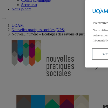
Comité scientifique
Secrétariat
Nous joindre
Préférence
UQAM
Nouvelles pratiques sociales (NPS)
Nous utilis
Nouveau numéro – Écologies des savoirs et justice cognitive en 
votre expér
fréquentati
Préf