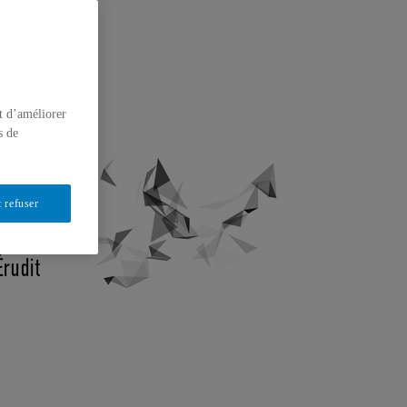
t d’améliorer
s de
 refuser