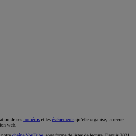
cation de ses
numéros
et les
événements
qu’elle organise, la revue
sion web.
r notre
chaîne YouTube
, sous forme de listes de lecture. Depuis 2021,