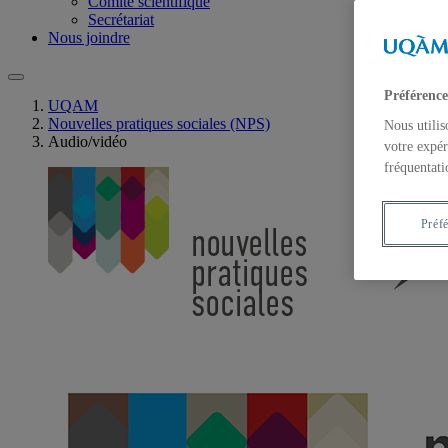
Comité scientifique
Secrétariat
Nous joindre
Préférence
UQAM
Nouvelles pratiques sociales (NPS)
Nous utilis
Audio/vidéo
votre expér
fréquentati
Préf