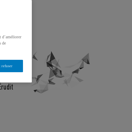
t d’améliorer
s de
 refuser