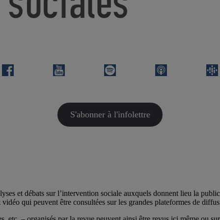
S'abonner à l'infolettre
alyses et débats sur l’intervention sociale auxquels donnent lieu la publi
vidéo qui peuvent être consultées sur les grandes plateformes de diffu
s, etc. – organisés par la revue peuvent ainsi être revus ici même ou su