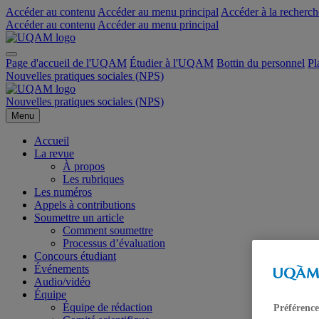
Accéder au contenu
Accéder au menu principal
Accéder à la recherch
Accéder au contenu
Accéder au menu principal
Page d'accueil de l'UQAM
Étudier à l'UQAM
Bottin du personnel
Pl
Nouvelles pratiques sociales (NPS)
Nouvelles pratiques sociales (NPS)
Menu
Accueil
La revue
À propos
Les rubriques
Les numéros
Appels à contributions
Soumettre un article
Comment soumettre
Processus d’évaluation
Concours étudiant
Événements
Audio/vidéo
Équipe
Équipe de rédaction
Préférence