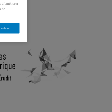
t d’améliorer
s de
 refuser