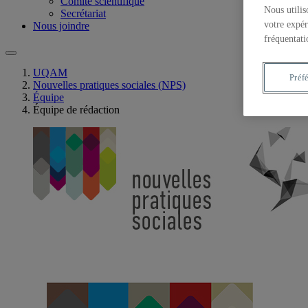
Comité scientifique
Nous utilis
Secrétariat
votre expér
Nous joindre
fréquentati
UQAM
Préf
Nouvelles pratiques sociales (NPS)
Équipe
Équipe de rédaction