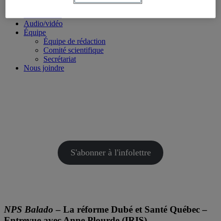
Concours étudiant
Événements
Audio/vidéo
Équipe
Équipe de rédaction
Comité scientifique
Secrétariat
Nous joindre
S'abonner à l'infolettre
NPS Balado
– La réforme Dubé et Santé Québec –
Entrevue avec Anne Plourde (IRIS)