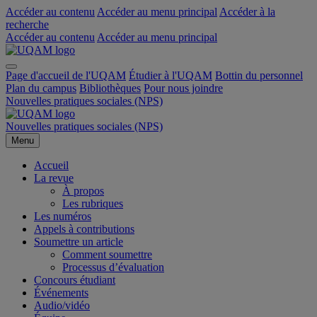
Accéder au contenu
Accéder au menu principal
Accéder à la
recherche
Accéder au contenu
Accéder au menu principal
Page d'accueil de l'UQAM
Étudier à l'UQAM
Bottin du personnel
Plan du campus
Bibliothèques
Pour nous joindre
Nouvelles pratiques sociales (NPS)
Nouvelles pratiques sociales (NPS)
Menu
Accueil
La revue
À propos
Les rubriques
Les numéros
Appels à contributions
Soumettre un article
Comment soumettre
Processus d’évaluation
Concours étudiant
Événements
Audio/vidéo